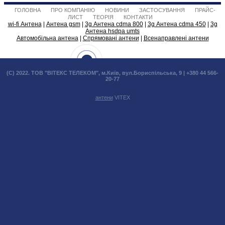
ГОЛОВНА
ПРО КОМПАНІЮ
НОВИНИ
ЗАСТОСУВАННЯ
ПРАЙС-
ЛИСТ
ТЕОРІЯ
КОНТАКТИ
wi-fi Антена
|
Антена gsm
|
3g Антена cdma 800
|
3g Антена cdma 450
|
3g
Антена hsdpa umts
Автомобільна антена
|
Спрямовані антени
|
Всенаправлені антени
(С) 2022. ТОВ "ВІТЕКС ТЕЛЕКОМ", м.Київ, вул.Бориспільська, 9 | +380 44 566-
20-77
антени
VITEX