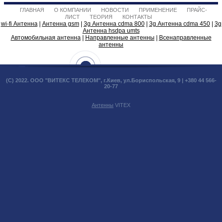
ГЛАВНАЯ
О КОМПАНИИ
НОВОСТИ
ПРИМЕНЕНИЕ
ПРАЙС-
ЛИСТ
ТЕОРИЯ
КОНТАКТЫ
wi-fi Антенна
|
Антенна gsm
|
3g Антенна cdma 800
|
3g Антенна cdma 450
|
3g
Антенна hsdpa umts
Автомобильная антенна
|
Направленные антенны
|
Всенаправленные
антенны
(С) 2022. ООО "ВИТЕКС ТЕЛЕКОМ", г.Киев, ул.Бориспольская, 9 | +380 44 566-
20-77
Антенны
VITEX