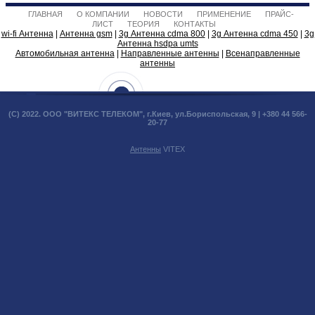
ГЛАВНАЯ
О КОМПАНИИ
НОВОСТИ
ПРИМЕНЕНИЕ
ПРАЙС-
ЛИСТ
ТЕОРИЯ
КОНТАКТЫ
wi-fi Антенна
|
Антенна gsm
|
3g Антенна cdma 800
|
3g Антенна cdma 450
|
3g
Антенна hsdpa umts
Автомобильная антенна
|
Направленные антенны
|
Всенаправленные
антенны
(С) 2022. ООО "ВИТЕКС ТЕЛЕКОМ", г.Киев, ул.Бориспольская, 9 | +380 44 566-
20-77
Антенны
VITEX