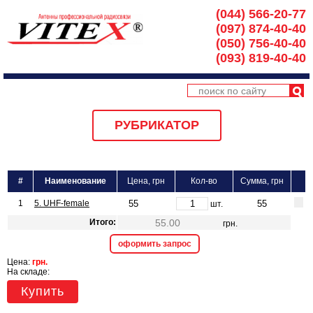
(044) 566-20-77
(097) 874-40-40
(050) 756-40-40
(093) 819-40-40
РУБРИКАТОР
#
Наименование
Цена, грн
Кол-во
Сумма, грн
1
5. UHF-female
шт.
Итого:
грн.
оформить запрос
Цена:
грн.
На складе:
Купить