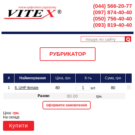
(044) 566-20-77
(097) 874-40-40
(050) 756-40-40
(093) 819-40-40
РУБРИКАТОР
#
Найменування
Ціна, грн
К-ть
Сума, грн
1
6. UHF-female
шт.
Разом:
грн.
оформити замовлення
Ціна:
грн.
На складі:
Купити