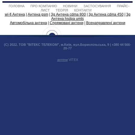
ГОЛОВНА
ПРО КОМПАНІЮ
НОВИНИ
ЗАСТОСУВАННЯ
ПРАЙС-
ЛИСТ
ТЕОРІЯ
КОНТАКТИ
wi-fi Антена
|
Антена gsm
|
3g Антена cdma 800
|
3g Антена cdma 450
|
3g
Антена hsdpa umts
Автомобільна антена
|
Спрямовані антени
|
Всенаправлені антени
(С) 2022. ТОВ "ВІТЕКС ТЕЛЕКОМ", м.Київ, вул.Бориспільська, 9 | +380 44 566-
20-77
антени
VITEX