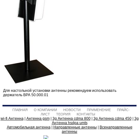
Для настольной установки антенны рекомендуем использовать
держатель ВРА 50.000.01
ГЛАВНАЯ
О КОМПАНИИ
НОВОСТИ
ПРИМЕНЕНИЕ
ПРАЙС-
ЛИСТ
ТЕОРИЯ
КОНТАКТЫ
wi-fi Антенна
|
Антенна gsm
|
3g Антенна cdma 800
|
3g Антенна cdma 450
|
3g
Антенна hsdpa umts
Автомобильная антенна
|
Направленные антенны
|
Всенаправленные
антенны