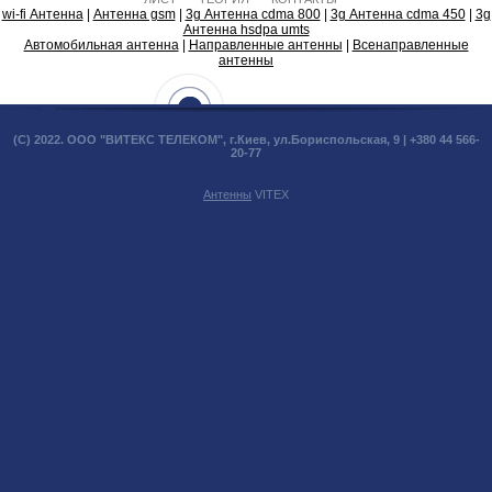
wi-fi Антенна
|
Антенна gsm
|
3g Антенна cdma 800
|
3g Антенна cdma 450
|
3g
Антенна hsdpa umts
Автомобильная антенна
|
Направленные антенны
|
Всенаправленные
антенны
(С) 2022. ООО "ВИТЕКС ТЕЛЕКОМ", г.Киев, ул.Бориспольская, 9 | +380 44 566-
20-77
Антенны
VITEX