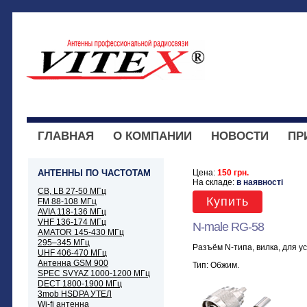
ГЛАВНАЯ
О КОМПАНИИ
НОВОСТИ
ПР
АНТЕННЫ ПО ЧАСТОТАМ
Цена:
150 грн.
На складе:
в наявності
CB, LB 27-50 МГц
Купить
FM 88-108 МГц
AVIA 118-136 МГц
VHF 136-174 МГц
N-male RG-58
AMATOR 145-430 МГц
295–345 МГц
Разъём N-типа, вилка, для у
UHF 406-470 МГц
Антенна GSM 900
Тип: Обжим.
SPEC SVYAZ 1000-1200 МГц
DECT 1800-1900 МГц
3mob HSDPA УТЕЛ
Wi-fi антенна