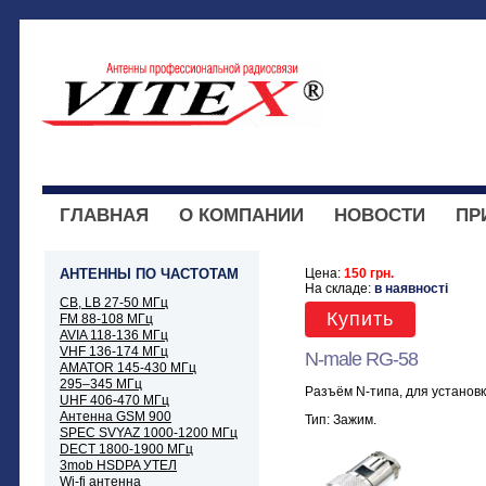
ГЛАВНАЯ
О КОМПАНИИ
НОВОСТИ
ПР
АНТЕННЫ ПО ЧАСТОТАМ
Цена:
150 грн.
На складе:
в наявності
CB, LB 27-50 МГц
Купить
FM 88-108 МГц
AVIA 118-136 МГц
VHF 136-174 МГц
N-male RG-58
AMATOR 145-430 МГц
295–345 МГц
Разъём N-типа, для установк
UHF 406-470 МГц
Антенна GSM 900
Тип: Зажим.
SPEC SVYAZ 1000-1200 МГц
DECT 1800-1900 МГц
3mob HSDPA УТЕЛ
Wi-fi антенна