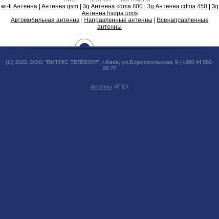
wi-fi Антенна
|
Антенна gsm
|
3g Антенна cdma 800
|
3g Антенна cdma 450
|
3g
Антенна hsdpa umts
Автомобильная антенна
|
Направленные антенны
|
Всенаправленные
антенны
(С) 2022. ООО "ВИТЕКС ТЕЛЕКОМ", г.Киев, ул.Бориспольская, 9 | +380 44 566-
20-77
Антенны
VITEX