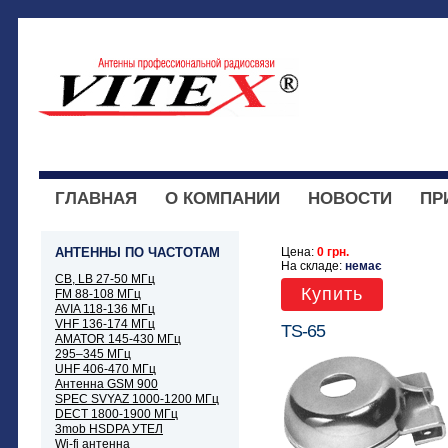
ГЛАВНАЯ
О КОМПАНИИ
НОВОСТИ
ПР
АНТЕННЫ ПО ЧАСТОТАМ
Цена:
0 грн.
На складе:
немає
CB, LB 27-50 МГц
Купить
FM 88-108 МГц
AVIA 118-136 МГц
VHF 136-174 МГц
TS-65
AMATOR 145-430 МГц
295–345 МГц
UHF 406-470 МГц
Антенна GSM 900
SPEC SVYAZ 1000-1200 МГц
DECT 1800-1900 МГц
3mob HSDPA УТЕЛ
Wi-fi антенна