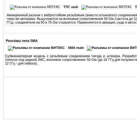
TNC male
T
Авиационный разъем с вибростойким резь­бовым (вместо штыкового) соединением
теми же авто­рами. Вьшускается на волновые сопротив­ления 50 Ом (частота до 11 
ГГц), соединители на 50 и 75 Ом стыкуются. Применяется в авиации, судо ­и автос
Разъёмы типа SMA
SMA male
Субминиатюрная модель с резьбовым соединением гнезда и штекера. Разработа
Jоhпsоп под маркой JMC, волновое сопротивление 50 Ом (до 18 ГГц для полужестк
12 ГГц - для гибкого).