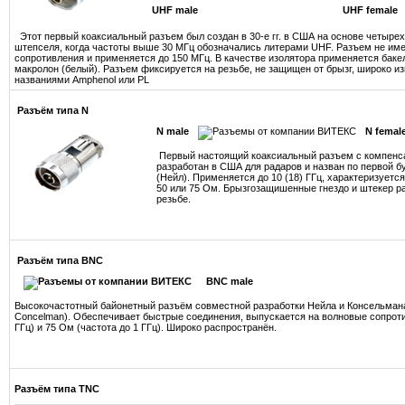
UHF male
UHF female
Этот первый коаксиальный разъем был со­здан в 30-е гг. в США на основе четыре
штепселя, ког­да частоты выше 30 МГц обозначались лите­рами UHF. Разъем не им
сопротивления и применяется до 150 МГц. В качестве изолятора применяется баке­
макролон (белый). Разъем фиксиру­ется на резьбе, не защищен от брызг, широко из
названиями Amphenol или PL
Разъём типа N
N male
N femal
Первый настоящий коаксиальный разъем с компенс
разра­ботан в США для радаров и назван по пер­вой 
(Нейл). Применяется до 10 (18) ГГц, характеризует­
50 или 75 Ом. Брызгозащишен­ные гнездо и штекер 
резьбе.
Разъём типа BNC
BNC male
Высокочастотный байонетный разъём совместной разработки Нейла и Консельмана 
Concelman). Обеспечивает быстрые соединения, выпускается на волновые сопроти
ГГц) и 75 Ом (частота до 1 ГГц). Широко распространён.
Разъём типа TNC