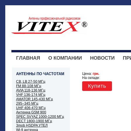
ГЛАВНАЯ
О КОМПАНИИ
НОВОСТИ
ПР
АНТЕННЫ ПО ЧАСТОТАМ
Цена:
грн.
На складе:
CB, LB 27-50 МГц
Купить
FM 88-108 МГц
AVIA 118-136 МГц
VHF 136-174 МГц
AMATOR 145-430 МГц
295–345 МГц
UHF 406-470 МГц
Антенна GSM 900
SPEC SVYAZ 1000-1200 МГц
DECT 1800-1900 МГц
3mob HSDPA УТЕЛ
Wi-fi антенна