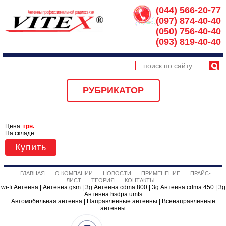
(044) 566-20-77
(097) 874-40-40
(050) 756-40-40
(093) 819-40-40
РУБРИКАТОР
Цена:
грн.
На складе:
Купить
ГЛАВНАЯ
О КОМПАНИИ
НОВОСТИ
ПРИМЕНЕНИЕ
ПРАЙС-
ЛИСТ
ТЕОРИЯ
КОНТАКТЫ
wi-fi Антенна
|
Антенна gsm
|
3g Антенна cdma 800
|
3g Антенна cdma 450
|
3g
Антенна hsdpa umts
Автомобильная антенна
|
Направленные антенны
|
Всенаправленные
антенны