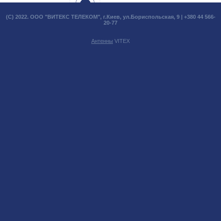
(С) 2022. ООО "ВИТЕКС ТЕЛЕКОМ", г.Киев, ул.Бориспольская, 9 | +380 44 566-
20-77
Антенны
VITEX