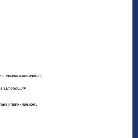
ть: крыша автомобиля,
ша автомобиля.
ельна к принимаемому