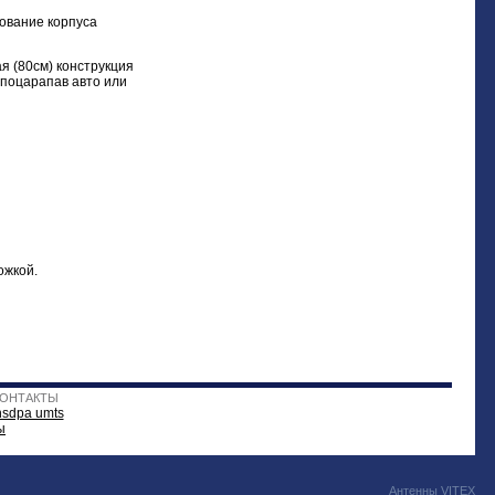
рование корпуса
я (80см) конструкция
 поцарапав авто или
ожкой.
КОНТАКТЫ
hsdpa umts
ы
Антенны
VITEX