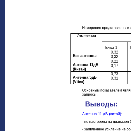
Измерения представлены в с
Измерения
Точка 1
0,32
Без антенны
0,32
0,22
Антенна 11дБ
0,17
(Китай)
0,73
Антенна 5дБ
0,31
(
Vitex
)
Основным показателем являе
запросы.
Выводы:
Антенна 11 дБ (китай)
:
- не настроена на диапазо
- заявленное усиление не с