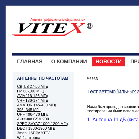
ГЛАВНАЯ
О КОМПАНИИ
НОВОСТИ
ПР
АНТЕННЫ ПО ЧАСТОТАМ
назад
CB, LB 27-50 МГц
Тест автомобильных 
FM 88-108 МГц
AVIA 118-136 МГц
VHF 136-174 МГц
AMATOR 145-430 МГц
Нами был проведен сравнит
295–345 МГц
тестирования были использ
UHF 406-470 МГц
Антенна GSM 900
1. Антенна 11 дБ (кит
SPEC SVYAZ 1000-1200 МГц
DECT 1800-1900 МГц
3mob HSDPA УТЕЛ
Wi-fi антенна