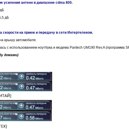
ие усиления антенн в диапазоне cdma 800.
 дБ
5,5 дБ
а скорости на прием и передачу в сети Интертелеком.
на крышу автомобиля.
ась с использованием ноутбука и модема Pantech UM190 Rev.A (программа 
ду домами)