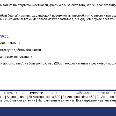
а только на открытой местности, фактически за счет того, что "сняла" экрани
лабый (малый) магнит, царапающий поверхность автомобиля; хлипкая и высока
ии с низкими ветками деревьев может сломаться, а в худшем случае слететь,
:
850.05
азона CDMA800
ветствует действительности
ла на всех испытаниях
для дорогих авто", небольшой размер (20см), мощный магнит с резиновой подл
О КОМПАНИИ
НОВОСТИ
ПРИМЕНЕНИЕ
ПРАЙС-ЛИСТ
ТЕОРИЯ
нна
|
Антенна gsm
|
3g Антенна cdma 800
|
3g Антенна cdma 450
|
3g Антенна 
Автомобильная антенна
|
Направленные антенны
|
Всенаправленные антенн