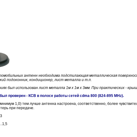
томобильных антенн необходима подстилающая металлическая поверхнос
кий подоконник, кондиционер, лист металла и т.п.
ях был использован лист металла 1м х 1м х 3мм. При практических - кры
был проверен - КСВ в полосе работы сетей cdma 800 (824-895 MHz).
инимум 1,0) тем лучше антенна настроена, соответственно, более чувствит
отерь при передаче.
.3
..1,5