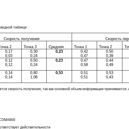
водной таблице :
Скорость получения
Скорость пе
Точка 2
Точка 3
Средняя
Точка 1
Точка 2
То
0,17
0,30
0,23
0,42
0,50
0,03
0,24
0,47
0,39
0,12
0,50
0,23
0,47
0,44
0,12
0,24
0,58
0,49
0,14
0,80
0,53
0,51
0,53
0,14
1,08
0,51
0,43
тся скорость получения, так как основной объем информации принимается, 
н CDMA800
оответствует действительности