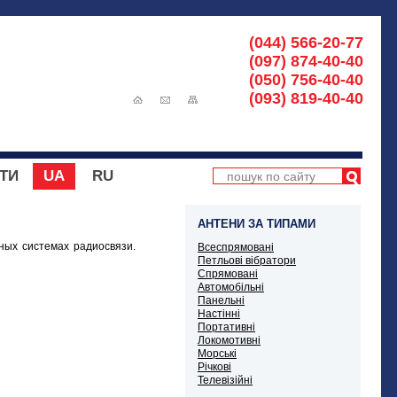
(044) 566-20-77
(097) 874-40-40
(050) 756-40-40
(093) 819-40-40
ТИ
UA
RU
АНТЕНИ ЗА ТИПАМИ
ых системах радиосвязи.
Всеспрямовані
Петльові вібратори
Спрямовані
Автомобільні
Панельні
Настінні
Портативні
Локомотивні
Морські
Річкові
Телевізійні