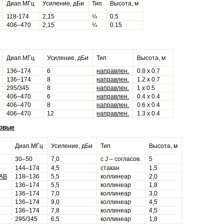
Диап.МГц
Усиление, дБи
Тип
Высота, м
118-174
2,15
¼
0,5
406–470
2,15
¼
0.15
Диап.МГц
Усиление, дБи
Тип
Высота, м
136–174
6
направлен.
0.8 х 0.7
136–174
8
направлен.
1.2 х 0.7
295/345
8
направлен.
1 х 0.5
406–470
6
направлен.
0.4 х 0.4
406–470
8
направлен.
0.6 х 0.4
406–470
12
направлен.
1.3 х 0.4
зовые
Диап.МГц
Усиление, дБи
Тип
Высота, м
30–50
7,0
с J – согласов.
5
144–174
4,5
стакан
1,5
5АВ
118–136
5,5
коллинеар
2,0
136–174
5,5
коллинеар
1,8
136–174
7,0
коллинеар
3,0
136–174
9,0
коллинеар
4,5
136–174
7,8
коллинеар
4,5
295/345
6,5
коллинеар
1,8