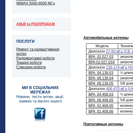
WiMAX 5000-6000 МГц
АКЦІЇ та РОЗПРОДАЖ
Автомобильные антенны
ПОСЛУГИ
Модель
Технич
Ремонт та налаштування
Диапазон
27-50 мГц (CB, 
антен
ВРА 02.027.03
укороче
Радіомонтажні роботи
ВРА 02.027.03Х
укороче
Токарні роботи
Слюсарні роботи
Диапазон
136-174 мГц (V
ВРА 04.136.03
¼ длины
ВРА 06.136.04
укороче
ВРА 06.136.05
5/8 дли
МИ В СОЦІАЛЬНИХ
Диапазон
406-470 мГц (U
МЕРЕЖАХ
ВРА 04.406.03
¼ длины
Новини, тести антен, акції,
ВРА 06.406.05
5/8 дли
знижки та багато іншого
ВРА 01.406.05
колинеа
ВРА 01.406.06
колинеа
Портативные антенны