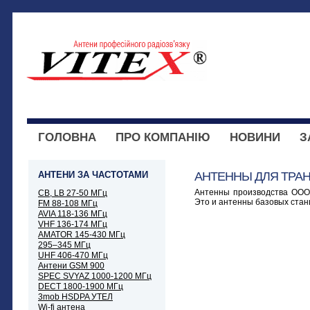
ГОЛОВНА
ПРО КОМПАНІЮ
НОВИНИ
З
АНТЕНИ ЗА ЧАСТОТАМИ
АНТЕННЫ ДЛЯ ТРА
Антенны производства ООО
CB, LB 27-50 МГц
Это и антенны базовых стан
FM 88-108 МГц
AVIA 118-136 МГц
VHF 136-174 МГц
AMATOR 145-430 МГц
295–345 МГц
UHF 406-470 МГц
Антени GSM 900
SPEC SVYAZ 1000-1200 МГц
DECT 1800-1900 МГц
3mob HSDPA УТЕЛ
Wi-fi антена